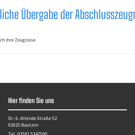
rliche Übergabe der Abschlusszeug
ich ihre Zeugnisse.
Hier finden Sie uns
Dr.-S.-Allende Straße 52
02625 Bautzen
Tel.:
03591 5347500