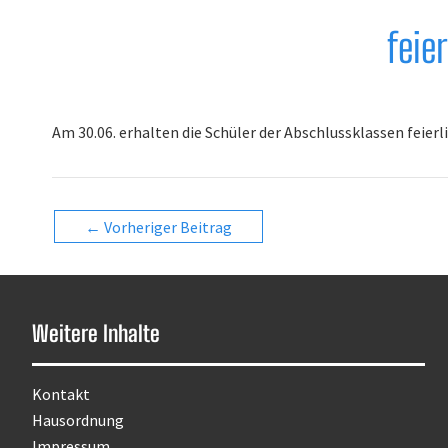
feie
Am 30.06. erhalten die Schüler der Abschlussklassen feierl
Post
←
Vorheriger Beitrag
navigation
Weitere Inhalte
Kontakt
Hausordnung
Impressum