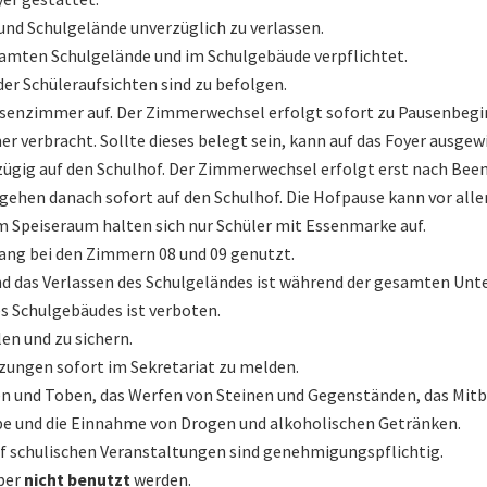
und Schulgelände unverzüglich zu verlassen.
samten Schulgelände und im Schulgebäude verpflichtet.
er Schüleraufsichten sind zu befolgen.
assenzimmer auf. Der Zimmerwechsel erfolgt sofort zu Pausenbegi
 verbracht. Sollte dieses belegt sein, kann auf das Foyer ausgew
 zügig auf den Schulhof. Der Zimmerwechsel erfolgt erst nach Bee
 gehen danach sofort auf den Schulhof. Die Hofpause kann vor all
 Speiseraum halten sich nur Schüler mit Essenmarke auf.
gang bei den Zimmern 08 und 09 genutzt.
nd das Verlassen des Schulgeländes ist während der gesamten Unte
s Schulgebäudes ist verboten.
en und zu sichern.
etzungen sofort im Sekretariat zu melden.
en und Toben, das Werfen von Steinen und Gegenständen, das Mitb
be und die Einnahme von Drogen und alkoholischen Getränken.
f schulischen Veranstaltungen sind genehmigungspflichtig.
ber
nicht benutzt
werden.