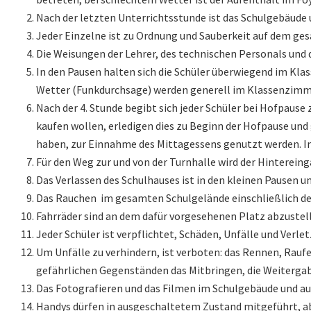
Nach der letzten Unterrichtsstunde ist das Schulgebäude 
Jeder Einzelne ist zu Ordnung und Sauberkeit auf dem ge
Die Weisungen der Lehrer, des technischen Personals und d
In den Pausen halten sich die Schüler überwiegend im Kl
Wetter (Funkdurchsage) werden generell im Klassenzimmer
Nach der 4. Stunde begibt sich jeder Schüler bei Hofpause
kaufen wollen, erledigen dies zu Beginn der Hofpause und
haben, zur Einnahme des Mittagessens genutzt werden. Im
Für den Weg zur und von der Turnhalle wird der Hinterein
Das Verlassen des Schulhauses ist in den kleinen Pausen u
Das Rauchen im gesamten Schulgelände einschließlich de
Fahrräder sind an dem dafür vorgesehenen Platz abzustell
Jeder Schüler ist verpflichtet, Schäden, Unfälle und Verl
Um Unfälle zu verhindern, ist verboten: das Rennen, Rauf
gefährlichen Gegenständen das Mitbringen, die Weiterga
Das Fotografieren und das Filmen im Schulgebäude und au
Handys dürfen in ausgeschaltetem Zustand mitgeführt, a