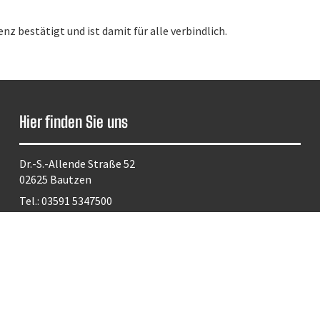
z bestätigt und ist damit für alle verbindlich.
Hier finden Sie uns
Dr.-S.-Allende Straße 52
02625 Bautzen
Tel.:
03591 5347500
E-Mail:
sekretariat.allende-os@bautzen.de
lvador-Allende Oberschule Bautzen 2026 | Layout & Umsetzung:
klinger.ME